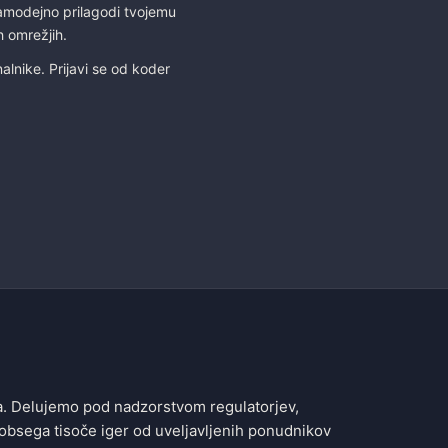
samodejno prilagodi tvojemu
h omrežjih.
alnike. Prijavi se od koder
upa. Delujemo pod nadzorstvom regulatorjev,
 obsega tisoče iger od uveljavljenih ponudnikov