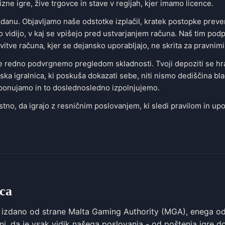
e igre, žive trgovce in stave v regijah, kjer imamo licence.
kdanu. Objavljamo naše odstotke izplačil, kratek postopke prev
hko vidijo, v kaj se vpišejo pred ustvarjanjem računa. Naš tim pod
itve računa, kjer se dejansko uporabljajo, ne skrita za pravnimi
 se redno podvrgnemo pregledom skladnosti. Tvoji depoziti se hr
ska igralnica, ki poskuša dokazati sebe, niti nismo dediščina 
 ponujamo in to doslednosledno izpolnjujemo.
avestno, da igrajo z resničnim poslovanjem, ki sledi pravilom in 
ica
, izdano od strane Malta Gaming Authority (MGA), enega od 
ni, da je vsak vidik našega poslovanja - od poštenja igre d