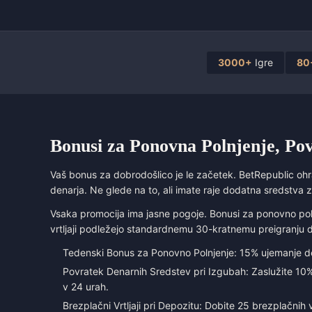
3000+
Igre
80
Bonusi za Ponovna Polnjenje, Pov
Vaš bonus za dobrodošlico je le začetek. BetRepublic ohra
denarja. Ne glede na to, ali imate raje dodatna sredstva z
Vsaka promocija ima jasne pogoje. Bonusi za ponovno poln
vrtljaji podležejo standardnemu 30-kratnemu preigranju d
Tedenski Bonus za Ponovno Polnjenje: 15% ujemanje de
Povratek Denarnih Sredstev pri Izgubah: Zaslužite 10%
v 24 urah.
Brezplačni Vrtljaji pri Depozitu: Dobite 25 brezplačni