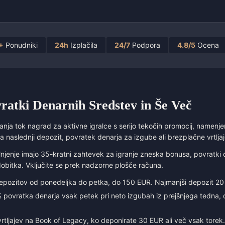
+
Ponudniki
24h
Izplačila
24/7
Podpora
4.8/5
Ocena
ratki Denarnih Sredstev in Še Več
nja tok nagrad za aktivne igralce s serijo tekočih promocij, namenje
a naslednji depozit, povratek denarja za izgube ali brezplačne vrtljaj
jenje imajo 35-kratni zahtevek za igranje zneska bonusa, povratki 
obitka. Vključite se prek nadzorne plošče računa.
pozitov od ponedeljka do petka, do 150 EUR. Najmanjši depozit 20 E
 povratka denarja vsak petek pri neto izgubah iz prejšnjega tedna,
h vrtljajev na Book of Legacy, ko deponirate 30 EUR ali več vsak tor