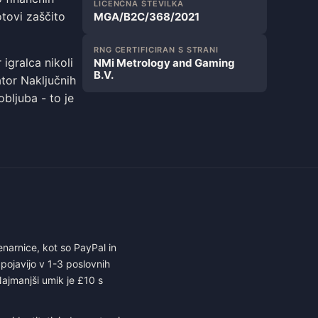
LICENČNA ŠTEVILKA
otovi zaščito
MGA/B2C/368/2021
RNG CERTIFICIRAN S STRANI
igralca nikoli
NMi Metrology and Gaming
B.V.
tor Naključnih
obljuba - to je
narnice, kot so PayPal in
 pojavijo v 1-3 poslovnih
ajmanjši umik je £10 s