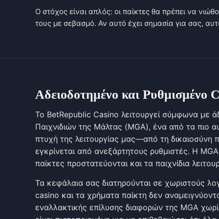
Ο στόχος είναι απλός: οι παίκτες θα πρέπει να νιώθ
τους με σεβασμό. Αν αυτό έχει σημασία για σας, αυτ
Αδειοδοτημένο και Ρυθμισμένο C
Το BetRepublic Casino λειτουργεί σύμφωνα με 
Παιχνιδιών της Μάλτας (MGA), ένα από τα πιο α
πτυχή της λειτουργίας μας—από τη δικαιοσύνη 
εγκρίνεται από ανεξάρτητους ρυθμιστές. Η MGA 
παίκτες προστατεύονται και τα παιχνίδια λειτο
Τα κεφάλαια σας διατηρούνται σε χωριστούς λο
casino και τα χρήματα παίκτη δεν αναμειγνύοντ
εναλλακτικής επίλυσης διαφορών της MGA χωρίς