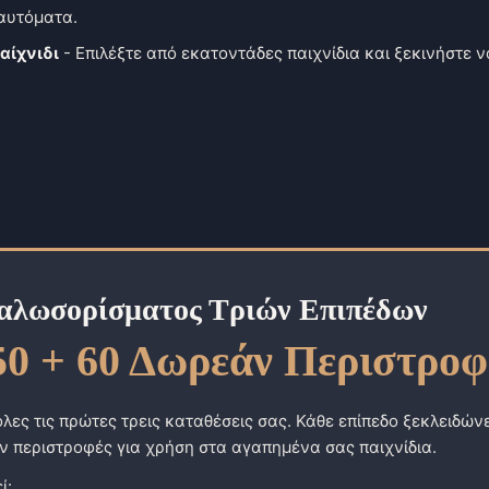
 αυτόματα.
αίχνιδι
- Επιλέξτε από εκατοντάδες παιχνίδια και ξεκινήστε ν
αλωσορίσματος Τριών Επιπέδων
0 + 60 Δωρεάν Περιστροφ
λες τις πρώτες τρεις καταθέσεις σας. Κάθε επίπεδο ξεκλειδών
ν περιστροφές για χρήση στα αγαπημένα σας παιχνίδια.
ί: