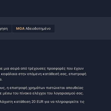
γηση
MGA
Αδειοδοτημένο
 με μια σειρά από τρέχουσες προσφορές που έχουν
ον κεφάλαια στην επόμενη κατάθεσή σας, επιστροφή
α.
ους, η επιστροφή χρημάτων πιστώνεται απευθείας
ε μέσω του πίνακα ελέγχου του λογαριασμού σας.
άχιστη κατάθεση 20 EUR για να πληροφορείτε τις