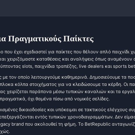
για Πραγματικούς Παίκτες
no που έχει σχεδιαστεί για παίκτες που θέλουν απλό παιχνίδι 
αι χειριζόμαστε καταθέσεις και αναλήψεις όπως αναμένουν οι 
πτοντας slots, παιχνίδια τραπέζης, live dealers και sports be
πος με τον οποίο λειτουργούμε καθημερινά. Δημοσιεύουμε τα π
πλοκα κόλπα στοιχήματος για να κλειδώσουμε τα κέρδη. Οι π
ας χειρίζεται παράπονα μέσω τυπικών καναλιών και τα εργαλ
πραγματικά, όχι θαμένα πίσω από νομικές σελίδες.
σμένες δικαιοδοσίες και υπόκειμαι σε τακτικούς ελέγχους συ
 επεξεργάζονται εντός τυπικών χρονοδιαγραμμάτων. Δεν είμα
 legacy brand που ακολουθεί τη φήμη. Το BetRepublic ανταγωνί
εχώς.