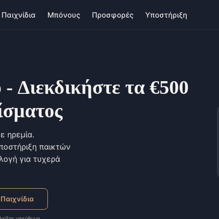
Παιχνίδια
Μπόνους
Προσφορές
Υποστήριξη
 - Διεκδικήστε τα €500
ίσματος
ε ηρεμία.
ποστήριξη παικτών
ιλογή για τυχερά
Παιχνίδια
Παίξτε υπεύθυνα.