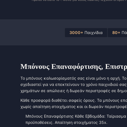
3000+
Παιχνίδια
80+
Πά
Μπόνους Επαναφόρτισης, Επιστ
Το μπόνους καλωσορίσματός σας είναι μόνο η αρχή. Το
σχεδιαστεί για να επεκτείνουν το χρόνο παιχνιδιού σ
χρημάτων σε απώλειες ή δωρεάν περιστροφές σε δημοφ
Κάθε προσφορά διαθέτει σαφείς όρους. Τα μπόνους επ
χωρίς απαίτηση στοιχήματος και οι δωρεάν περιστροφ
Μπόνους Επαναφόρτισης Κάθε Εβδομάδα: Ταίριασμα 
προϋποθέσεις. Απαίτηση στοιχήματος 35x.