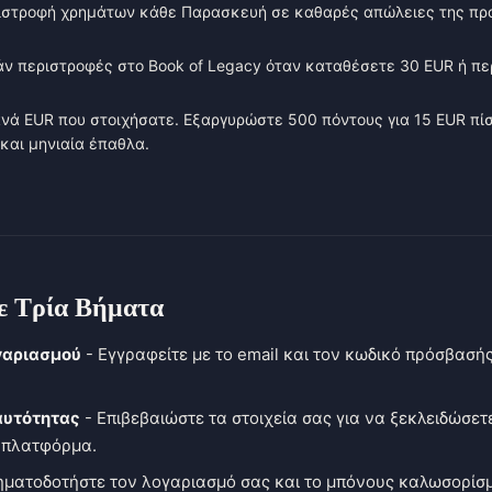
ιστροφή χρημάτων κάθε Παρασκευή σε καθαρές απώλειες της προ
 περιστροφές στο Book of Legacy όταν καταθέσετε 30 EUR ή περ
νά EUR που στοιχήσατε. Εξαργυρώστε 500 πόντους για 15 EUR πί
και μηνιαία έπαθλα.
ε Τρία Βήματα
γαριασμού
- Εγγραφείτε με το email και τον κωδικό πρόσβασής
αυτότητας
- Επιβεβαιώστε τα στοιχεία σας για να ξεκλειδώσετ
 πλατφόρμα.
ηματοδοτήστε τον λογαριασμό σας και το μπόνους καλωσορίσ