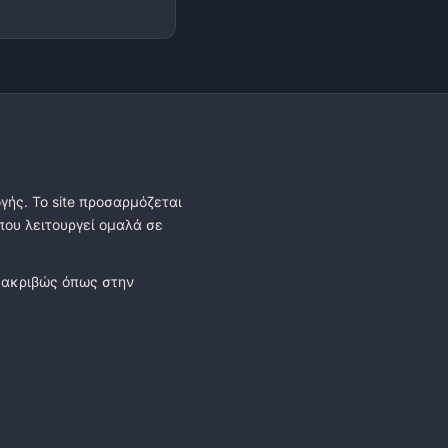
γής. Το site προσαρμόζεται
που λειτουργεί ομαλά σε
ν ακριβώς όπως στην